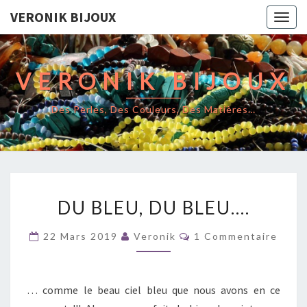
VERONIK BIJOUX
Togg
navig
VERONIK BIJOUX
Des Perles, Des Couleurs, Des Matières…
DU
DU BLEU, DU BLEU….
BLEU,
DU
Commentaires
22 Mars 2019
Veronik
1 Commentaire
BLEU….
… comme le beau ciel bleu que nous avons en ce