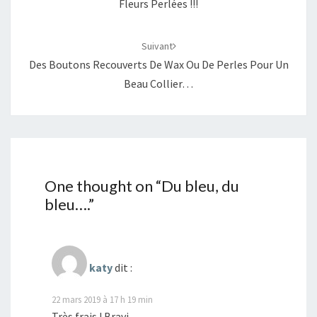
Fleurs Perlées !!!
Suivant
Des Boutons Recouverts De Wax Ou De Perles Pour Un
Beau Collier…
One thought on “
Du bleu, du
bleu….
”
katy
dit :
22 mars 2019 à 17 h 19 min
Très frais ! Bravi.