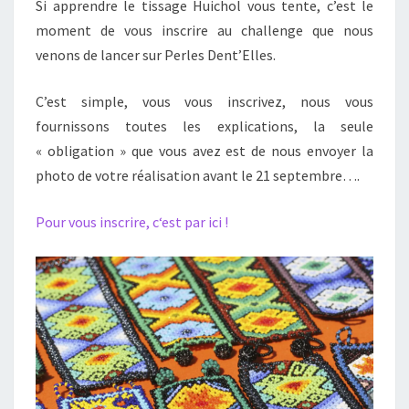
Si apprendre le tissage Huichol vous tente, c’est le
moment de vous inscrire au challenge que nous
venons de lancer sur Perles Dent’Elles.
C’est simple, vous vous inscrivez, nous vous
fournissons toutes les explications, la seule
« obligation » que vous avez est de nous envoyer la
photo de votre réalisation avant le 21 septembre….
P
o
u
r
v
o
u
s
i
n
s
c
r
i
r
e
,
c
‘
est par ici !