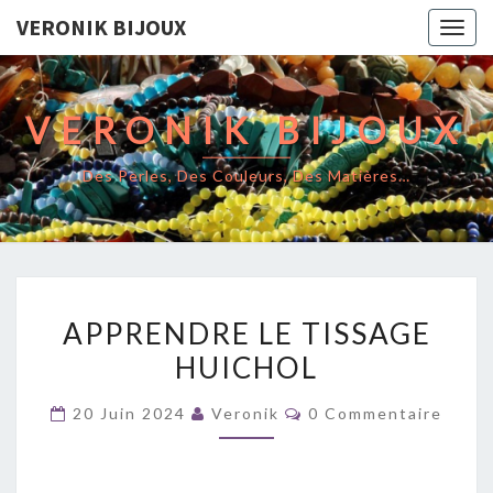
VERONIK BIJOUX
Togg
navig
VERONIK BIJOUX
Des Perles, Des Couleurs, Des Matières…
APPRENDRE
APPRENDRE LE TISSAGE
LE
HUICHOL
TISSAGE
HUICHOL
Commentaires
20 Juin 2024
Veronik
0 Commentaire