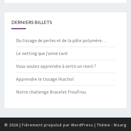
DERNIERS BILLETS
Du tissage de perles et de la pâte polymère…
Le netting que j’aime tant
Vous voulez apprendre à sertir un rivoli ?
Apprendre le tissage Huichol
Notre challenge Bracelet FrouFrou
© 2026
|
Fièrement propulsé par
WordPress
|
Thème :
Nisarg