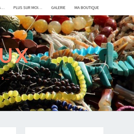
G…
PLUS SUR MOI…
GALERIE
MA BOUTIQUE
OUX
es…