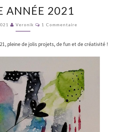
BELLE
E ANNÉE 2021
ANNÉE
2021
Commentaires
 2021
Veronik
1 Commentaire
 pleine de jolis projets, de fun et de créativité !