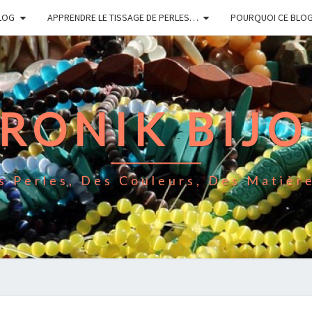
LOG
APPRENDRE LE TISSAGE DE PERLES…
POURQUOI CE BLO
RONIK BIJ
s Perles, Des Couleurs, Des Matièr