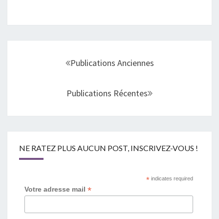
Navigation
au
Publications Anciennes
sein
des
Publications Récentes
articles
NE RATEZ PLUS AUCUN POST, INSCRIVEZ-VOUS !
*
indicates required
*
Votre adresse mail