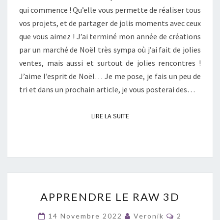
qui commence ! Qu’elle vous permette de réaliser tous
vos projets, et de partager de jolis moments avec ceux
que vous aimez ! J’ai terminé mon année de créations
par un marché de Noël très sympa où j’ai fait de jolies
ventes, mais aussi et surtout de jolies rencontres !
J’aime l’esprit de Noël… Je me pose, je fais un peu de
tri et dans un prochain article, je vous posterai des…
LIRE LA SUITE
LIRE LA SUITE
APPRENDRE
APPRENDRE LE RAW 3D
LE
RAW
Commentai
14 Novembre 2022
Veronik
2