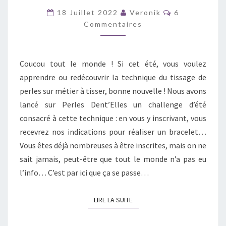
UN
Commentaire
18 Juillet 2022
Veronik
6
MÉTIER
Commentaires
À
TISSER
Coucou tout le monde ! Si cet été, vous voulez
LES
apprendre ou redécouvrir la technique du tissage de
PERLES
perles sur métier à tisser, bonne nouvelle ! Nous avons
lancé sur Perles Dent’Elles un challenge d’été
consacré à cette technique : en vous y inscrivant, vous
recevrez nos indications pour réaliser un bracelet…
Vous êtes déjà nombreuses à être inscrites, mais on ne
sait jamais, peut-être que tout le monde n’a pas eu
l’info… C’est par ici que ça se passe…
LIRE LA SUITE
LIRE LA SUITE