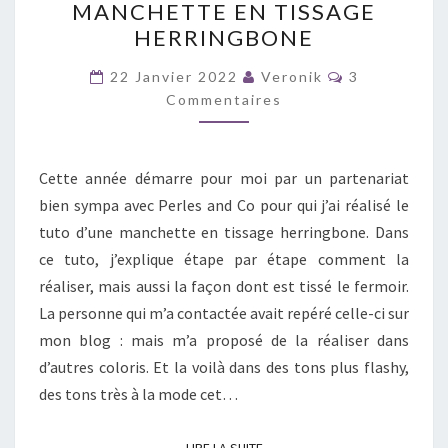
MANCHETTE EN TISSAGE
RÉALISER
HERRINGBONE
UNE
MANCHETTE
Commentair
22 Janvier 2022
Veronik
3
EN
Commentaires
TISSAGE
HERRINGBONE
Cette année démarre pour moi par un partenariat
bien sympa avec Perles and Co pour qui j’ai réalisé le
tuto d’une manchette en tissage herringbone. Dans
ce tuto, j’explique étape par étape comment la
réaliser, mais aussi la façon dont est tissé le fermoir.
La personne qui m’a contactée avait repéré celle-ci sur
mon blog : mais m’a proposé de la réaliser dans
d’autres coloris. Et la voilà dans des tons plus flashy,
des tons très à la mode cet…
LIRE LA SUITE
LIRE LA SUITE