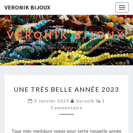
VERONIK BIJOUX
Togg
navig
VERONIK BIJOUX
Des Perles, Des Couleurs, Des Matières…
UNE
UNE TRÈS BELLE ANNÉE 2023
TRÈS
BELLE
Commentaire
3 Janvier 2023
Veronik
1
ANNÉE
Commentaire
2023
Tous mes meilleurs voeux pour cette nouvelle année