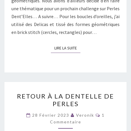
géométriques. Nous avons d’ailleurs décidé d’en faire
une thématique pour un prochain challenge sur Perles
Dent’Elles… A suivre… Pour les boucles d’oreilles, j’ai
utilisé des Delicas et tissé des formes géométriques
en brick stitch (cercles, rectangles) pour…
LIRE LA SUITE
LIRE LA SUITE
RETOUR
RETOUR À LA DENTELLE DE
À
PERLES
LA
DENTELLE
Commentair
28 Février 2023
Veronik
1
DE
Commentaire
PERLES