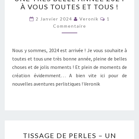
TRÈS
À VOUS TOUTES ET TOUS !
BELLE
ANNÉE
Commentaire
2 Janvier 2024
Veronik
1
2024
Commentaire
À
VOUS
Nous y sommes, 2024 est arrivée ! Je vous souhaite à
TOUTES
toutes et tous une très bonne année, pleine de belles
ET
choses et de jolis moments ! Et plein de moments de
TOUS
création évidemment… A bien vite ici pour de
!
nouvelles aventures perlistiques ! Veronik
TISSAGE
TISSAGE DE PERLES – UN
DE