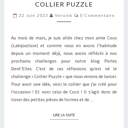
COLLIER PUZZLE
PERLES
–
Commentaires
22 Juin 2023
Veronik
0 Commentaire
UN
COLLIER
PUZZLE
Au mois de mars, je suis allée chez mon amie Coco
(Labijoutisse) et comme nous en avons l’habitude
depuis un moment déjà, nous avons réfléchi à nos
prochains challenges pour notre blog Perles
Dent’Elles. C’est de ces réflexions qu’est né le
challenge « Collier Puzzle » que nous venons de lancer.
Pour avoir une idée, voici le collier que j’ai créé pour
l’occasion ! Et voici celui de Coco ! Il s’agit donc de
tisser des petites pièces de formes et de…
LIRE LA SUITE
LIRE LA SUITE