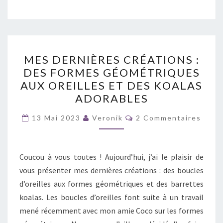
MES
MES DERNIÈRES CRÉATIONS :
DERNIÈRES
DES FORMES GÉOMÉTRIQUES
CRÉATIONS
AUX OREILLES ET DES KOALAS
:
ADORABLES
DES
Commentaires
FORMES
13 Mai 2023
Veronik
2 Commentaires
GÉOMÉTRIQUES
AUX
Coucou à vous toutes ! Aujourd’hui, j’ai le plaisir de
OREILLES
vous présenter mes dernières créations : des boucles
ET
d’oreilles aux formes géométriques et des barrettes
DES
koalas. Les boucles d’oreilles font suite à un travail
KOALAS
mené récemment avec mon amie Coco sur les formes
ADORABLES