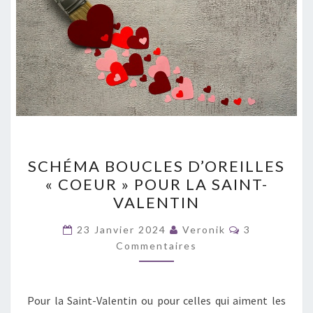
SCHÉMA
SCHÉMA BOUCLES D’OREILLES
BOUCLES
« COEUR » POUR LA SAINT-
D’OREILLES
VALENTIN
« COEUR »
POUR
Commentair
23 Janvier 2024
Veronik
3
LA
Commentaires
SAINT-
VALENTIN
Pour la Saint-Valentin ou pour celles qui aiment les