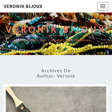
VERONIK BIJOUX
Togg
navig
VERONIK BIJOUX
Des Perles, Des Couleurs, Des Matières…
Archives De
Author:
Veronik