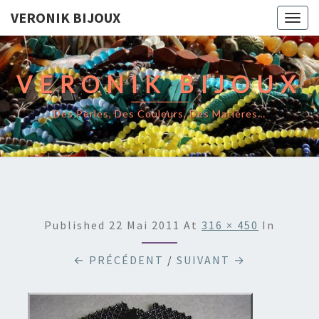
VERONIK BIJOUX
Togg
navig
VERONIK BIJOUX
Des Perles, Des Couleurs, Des Matières…
Published
22 Mai 2011
At
316 × 450
In
← PRÉCÉDENT
/
SUIVANT →