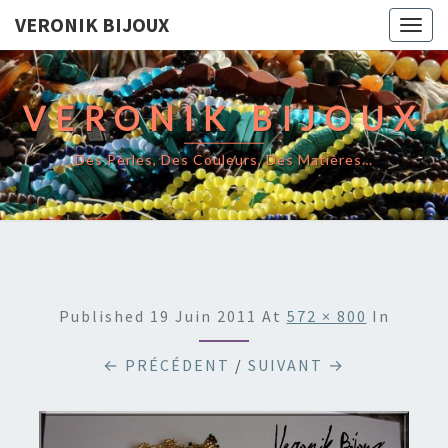
VERONIK BIJOUX
Togg
navig
VERONIK BIJOUX
Des Perles, Des Couleurs, Des Matières…
Published
19 Juin 2011
At
572 × 800
In
← PRÉCÉDENT
/
SUIVANT →