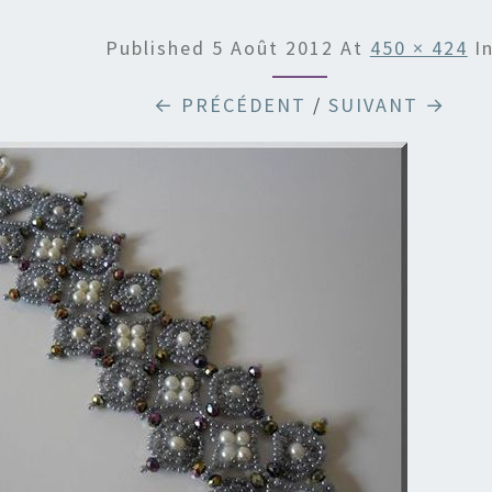
Published
5 Août 2012
At
450 × 424
I
← PRÉCÉDENT
/
SUIVANT →