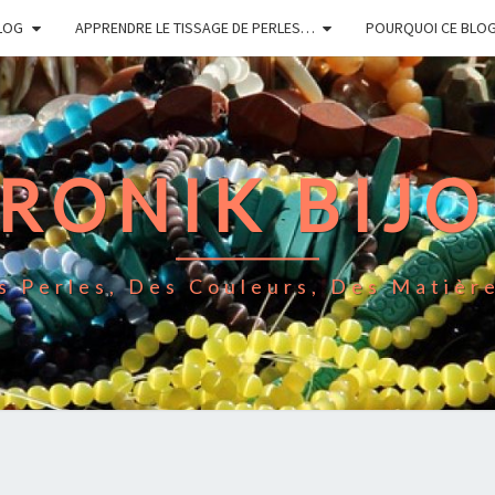
LOG
APPRENDRE LE TISSAGE DE PERLES…
POURQUOI CE BLO
RONIK BIJ
s Perles, Des Couleurs, Des Matièr