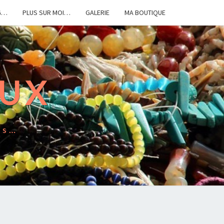
G…
PLUS SUR MOI…
GALERIE
MA BOUTIQUE
OUX
es…