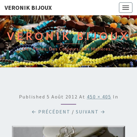
VERONIK BIJOUX
Togg
navig
VERONIK BIJOUX
Des Perles, Des Couleurs, Des Matières…
Published
5 Août 2012
At
450 × 405
In
← PRÉCÉDENT
/
SUIVANT →