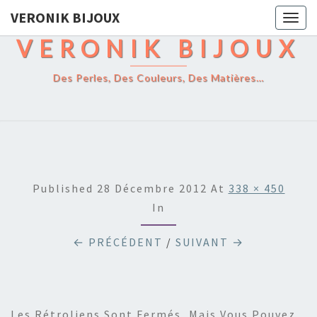
VERONIK BIJOUX
Togg
navig
VERONIK BIJOUX
Des Perles, Des Couleurs, Des Matières…
Published
28 Décembre 2012
At
338 × 450
In
← PRÉCÉDENT
/
SUIVANT →
Les Rétroliens Sont Fermés, Mais Vous Pouvez