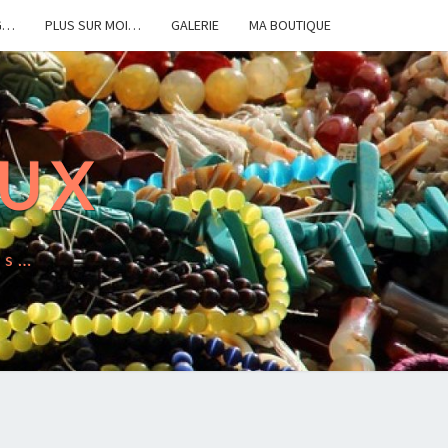
G…
PLUS SUR MOI…
GALERIE
MA BOUTIQUE
OUX
es…