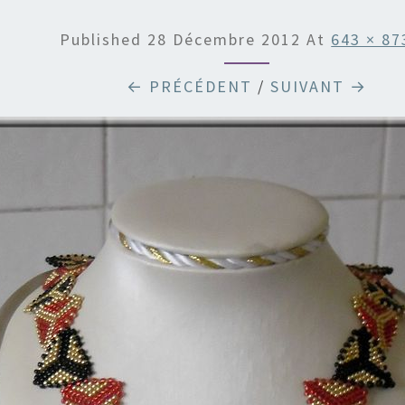
Published
28 Décembre 2012
At
643 × 87
← PRÉCÉDENT
/
SUIVANT →