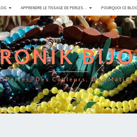
LOG
APPRENDRE LE TISSAGE DE PERLES…
POURQUOI CE BLO
RONIK BIJ
s Perles, Des Couleurs, Des Matièr